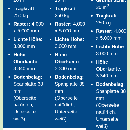
20 m
25 m
Grundfläche:
2
30 m
Tragkraft:
Tragkraft:
250 kg
250 kg
Tragkraft:
250 kg
Raster:
4.000
Raster:
4.000
x 5.000 mm
x 5.000 mm
Raster:
4.000
x 5.000 mm
Lichte Höhe:
Lichte Höhe:
3.000 mm
3.000 mm
Lichte Höhe:
3.000 mm
Höhe
Höhe
Oberkante:
Oberkante:
Höhe
3.340 mm
3.340 mm
Oberkante:
3.340 mm
Bodenbelag:
Bodenbelag:
Spanplatte 38
Spanplatte 38
Bodenbelag:
mm
mm
Spanplatte 38
(Oberseite
(Oberseite
mm
natürlich,
natürlich,
(Oberseite
Unterseite
Unterseite
natürlich,
weiß)
weiß)
Unterseite
weiß)