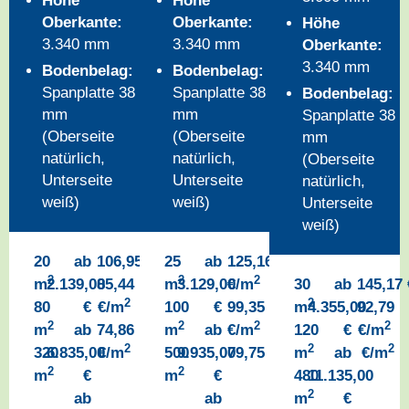
Höhe
Höhe
Oberkante:
Oberkante:
Höhe
3.340 mm
3.340 mm
Oberkante:
3.340 mm
Bodenbelag:
Bodenbelag:
Spanplatte 38
Spanplatte 38
Bodenbelag:
mm
mm
Spanplatte 38
(Oberseite
(Oberseite
mm
natürlich,
natürlich,
(Oberseite
Unterseite
Unterseite
natürlich,
weiß)
weiß)
Unterseite
weiß)
2
20
ab
106,95
€/m
25
ab
125,16
2
2
2
m
2.139,00
85,44
m
3.129,00
€/m
30
ab
145,17
2
2
80
€
€/m
100
€
99,35
m
4.355,00
92,79
2
2
2
2
m
ab
74,86
m
ab
€/m
120
€
€/m
2
2
2
2
320
6.835,00
€/m
500
9.935,00
79,75
€/m
m
ab
€/m
2
2
m
€
m
€
480
11.135,00
2
ab
ab
m
€