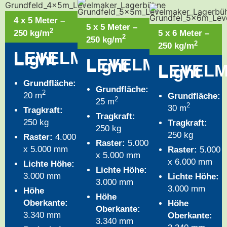
4 x 5 Meter –
5 x 5 Meter –
2
250 kg/m
5 x 6 Meter –
2
250 kg/m
2
250 kg/m
®
LEVELMAKER
Light
®
LEVELMAKER
Light
LEVEL
Light
Grundfläche:
Grundfläche:
2
20 m
Grundfläche:
2
25 m
2
30 m
Tragkraft:
Tragkraft:
250 kg
Tragkraft:
250 kg
250 kg
Raster:
4.000
Raster:
5.000
x 5.000 mm
Raster:
5.000
x 5.000 mm
x 6.000 mm
Lichte Höhe:
Lichte Höhe:
3.000 mm
Lichte Höhe:
3.000 mm
3.000 mm
Höhe
Höhe
Oberkante:
Höhe
Oberkante:
3.340 mm
Oberkante:
3.340 mm