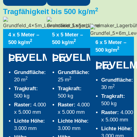
2
Tragfähigkeit bis 500 kg/m
4 x 5 Meter –
5 x 5 Meter –
2
2
500 kg/m
500 kg/m
6 x 5 Meter –
2
500 kg/m
®
®
LEVELMAKER
LEVELMAKER
Pro
Pro
LEVEL
Pro
Grundfläche:
Grundfläche:
2
2
20 m
25 m
Grundfläche:
2
30 m
Tragkraft:
Tragkraft:
500 kg
500 kg
Tragkraft:
500 kg
Raster:
4.000
Raster:
4.000
x 5.000 mm
x 5.000 mm
Raster:
4.000
x 5.000 mm
Lichte Höhe:
Lichte Höhe:
3.000 mm
3.000 mm
Lichte Höhe:
3.000 mm