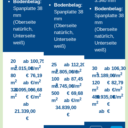
3.340 mm
Bodenbelag:
Bodenbelag:
Spanplatte 38
Bodenbelag:
Spanplatte 38
mm
Spanplatte 38
mm
(Oberseite
mm
(Oberseite
natürlich,
(Oberseite
natürlich,
Unterseite
natürlich,
Unterseite
weiß)
Unterseite
weiß)
weiß)
20
ab
100,75
25
ab
112,20
2
2
m
2.015,00
€/m
30
ab
106,30
2
2
m
2.805,00
€/m
€
2
2
80
€
76,19
m
3.189,00
€/m
100
ab
87,45
2
2
m
ab
€/m
120
€
82,79
2
2
m
8.745,00
€/m
2
2
320
6.095,00
66,68
m
ab
€/m
500
€
69,68
2
2
2
m
€
€/m
480
9.935,00
€/m
2
2
m
ab
€/m
2
ab
m
€
34.839,00
21.339,00
ab €
€
€