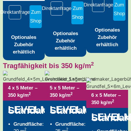
Direktanfrage
Zum
Direktanfrage
Zum
Direktanfrage
Zum
Shop
Shop
Shop
Optionales
Optionales
Optionales
Zubehör
Zubehör
Zubehör
erhältlich
erhältlich
erhältlich
2
Tragfähigkeit bis 350 kg/m
4 x 5 Meter –
5 x 5 Meter –
2
2
350 kg/m
350 kg/m
6 x 5 Meter –
2
350 kg/m
®
®
LEVELMAKER
LEVELMAKER
Standard
Standard
LEVEL
Standar
Grundfläche:
Grundfläche:
2
2