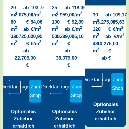
20
ab
103
,75
25
ab
118,36
2
2
2
2
m
2.075,00
€/m
m
2.959,00
€/m
30
ab
109,17
2
80
€
84,06
100
€
92,89
m
3.275,00
85,63
2
2
2
2
2
m
ab
€/m
m
ab
€/m
120
€
€/m
2
2
2
320
6.725,00
70,95
500
9.289,00
76,16
€/m
m
ab
€/m
2
2
2
m
€
€/m
m
€
480
10.275,00
2
ab
ab
m
€
22.705,00
38.079,00
ab
€
€
€
Direktanfrage
Zum
Direktanfrage
Zum
Direktanfrage
Zum
Shop
Shop
Shop
Optionales
Optionales
Optionales
Zubehör
Zubehör
Zubehör
erhältlich
erhältlich
erhältlich