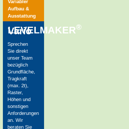
Variabler
Aufbau &
Ausstattung
®
LEVELMAKER
Vario
Sprechen
Sie direkt
unser Team
bezüglich
Grundfläche,
Tragkraft
(max. 2t),
Raster,
Höhen und
sonstigen
Anforderungen
an. Wir
beraten Sie